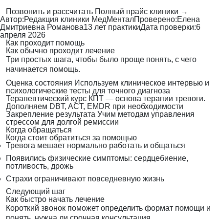
Позвонить и рассчитать
Полный прайс клиники →
Автор:
Редакция клиники МедМентал
Проверено:
Елена
Дмитриевна Романова
13 лет практики
Дата проверки:
6
апреля 2026
Как проходит помощь
Как обычно проходит лечение
Три простых шага, чтобы было проще понять, с чего
начинается помощь.
Оценка состояния
Используем клиническое интервью и
психологические тесты для точного диагноза
Терапевтический курс
КПТ — основа терапии тревоги.
Дополняем DBT, ACT, EMDR при необходимости
Закрепление результата
Учим методам управления
стрессом для долгой ремиссии
Когда обращаться
Когда стоит обратиться за помощью
Тревога мешает нормально работать и общаться
Появились физические симптомы: сердцебиение,
потливость, дрожь
Страхи ограничивают повседневную жизнь
Следующий шаг
Как быстро начать лечение
Короткий звонок поможет определить формат помощи и
понять, нужна ли срочная консультация.