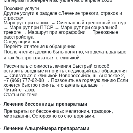
Материал проверен и актуален на
6 апреля 2026
Похожие услуги
Другие услуги в разделе «Лечение тревоги, страхов и
стресса»
Маршрут при панике
→
Смешанный тревожный контур
→
Маршрут при ПТСР
→
Маршрут при социальной
тревоге
→
Маршрут при агорафобии
→
Тревожные
расстройства
→
Следующий шаг
Перейти от чтения к обращению
После чтения должно быть понятно, что делать дальше
и как быстро связаться с клиникой.
Рассчитать стоимость лечения
Быстрый способ
оставить вводные и понять следующий шаг обращения
→
Связаться с клиникой
Новороссийск, ш. Анапское 2,
+7 (969) 777-62-88
→
Позвонить на горячую линию
Если
хочется быстро понять, что делать дальше
→
Читайте также
Статьи по теме
Лечение бессонницы препаратами
Препараты от бессонницы: мелатонин, тразодон,
миртазапин. Осторожно со снотворными.
Лечение Альцгеймера препаратами