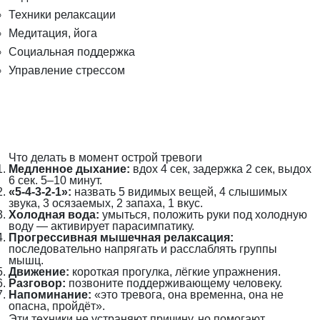
Техники релаксации
Медитация, йога
Социальная поддержка
Управление стрессом
Что делать в момент острой тревоги
Медленное дыхание:
вдох 4 сек, задержка 2 сек, выдох
6 сек. 5–10 минут.
«5-4-3-2-1»:
назвать 5 видимых вещей, 4 слышимых
звука, 3 осязаемых, 2 запаха, 1 вкус.
Холодная вода:
умыться, положить руки под холодную
воду — активирует парасимпатику.
Прогрессивная мышечная релаксация:
последовательно напрягать и расслаблять группы
мышц.
Движение:
короткая прогулка, лёгкие упражнения.
Разговор:
позвоните поддерживающему человеку.
Напоминание:
«это тревога, она временна, она не
опасна, пройдёт».
Эти техники не устраняют причину, но помогают